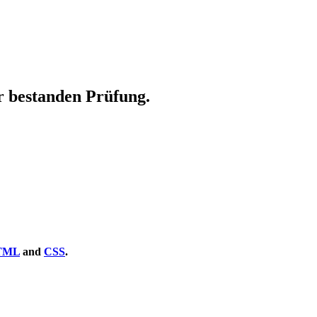
r bestanden Prüfung.
TML
and
CSS
.