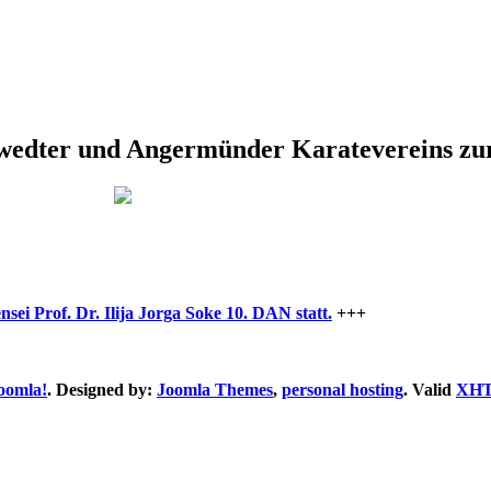
chwedter und Angermünder Karatevereins zu
sei Prof. Dr. Ilija Jorga Soke 10. DAN statt.
+++
oomla!
. Designed by:
Joomla Themes
,
personal hosting
. Valid
XH